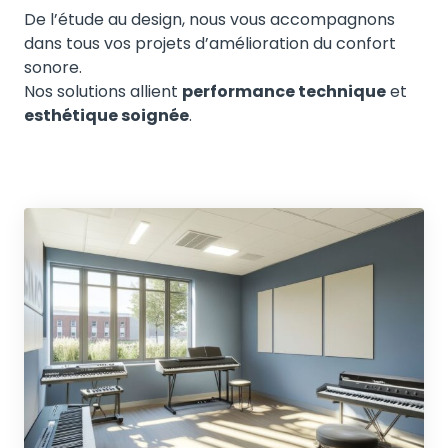
serein. Une intervention que je 
im
De l’étude au design, nous vous accompagnons
recommande sans hésiter !
tr
dans tous vos projets d’amélioration du confort
co
sonore.
so
Nos solutions allient
performance technique
et
be
esthétique soignée
.
ex
Ac
pr
l'
le