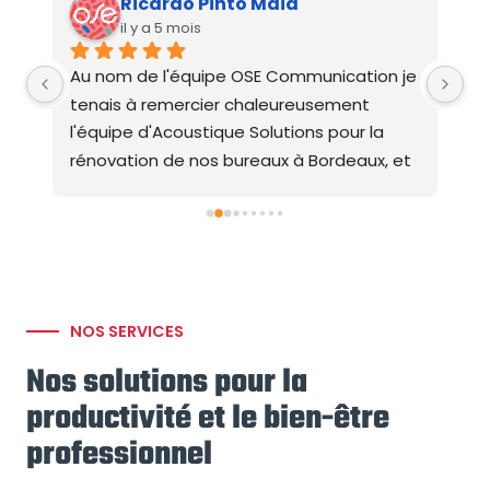
Ricardo Pinto Maia
il y a 5 mois
Au nom de l'équipe OSE Communication je 
L'
tenais à remercier chaleureusement 
ve
l'équipe d'Acoustique Solutions pour la 
à 
rénovation de nos bureaux à Bordeaux, et 
au
plus particulièrement pour la pose du 
pl
plafond acoustique.Le résultat est 
re
vraiment bluffant. Avant/après, la 
ar
e 
différence est frappante : l'ensemble de 
me
nos collaborateurs l'ont immédiatement 
gr
remarqué. Le brouhaha ambiant a 
es
NOS SERVICES
considérablement diminué, ce qui se 
po
Nos solutions pour la
ressent directement sur la fatigue en fin 
mu
productivité et le bien-être
de journée et la qualité de nos 
ex
échanges.Nous travaillons aujourd'hui dans 
ch
professionnel
un cadre nettement plus agréable et 
pr