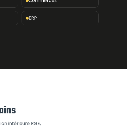
Commerces
ERP
ains
tion intérieure RGE,