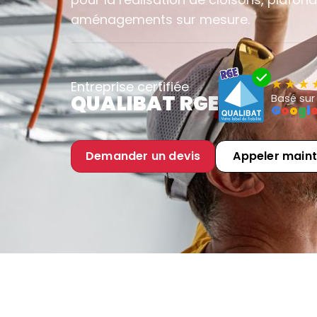
aménagements sur mesure.
Entreprise certifiée
QUALIBAT RGE
Basé sur 
G
o
o
g
l
Demander un devis
Appeler main