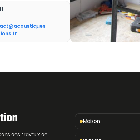
il
act@acoustiques-
ions.fr
tion
Maison
isons des travaux de