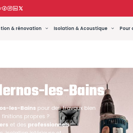
r
tion & rénovation
Isolation & Acoustique
Pour 
dernos-les-Bains
os-les-Bains
pour des travaux bien
finitions propres ?
iers
et des
professionnels
, isolation intérieure et