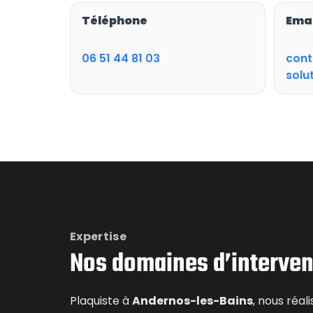
Téléphone
Ema
06 51 44 81 03
cont
solut
Expertise
Nos domaines d’interven
Plaquiste à
Andernos-les-Bains
, nous réal