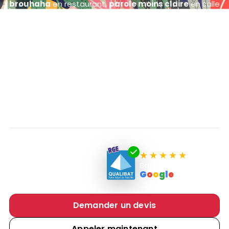
brouhaha
en restaurant,
parole moins claire
en salle
de réunion, et inconfort dans certains logements au
grand volume.
Acoustiques Solutions réalise un
diagnostic sur
site
, puis installe des solutions efficaces et
esthétiques sur
murs
et
plafonds
: panneaux,
baffles, toiles tendues, diffuseurs — avec une
approche simple :
traiter d’abord ce qui change
réellement l’ambiance
.
Entreprise
QUALIBAT RGE
Basé sur les avis
G
o
o
g
l
e
(activité isolation)
Demander un devis
Appeler maintenant