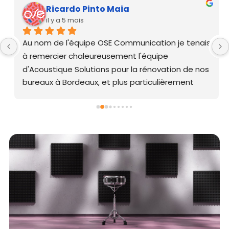
Ricardo Pinto Maia
il y a 5 mois
Au nom de l'équipe OSE Communication je tenais 
à remercier chaleureusement l'équipe 
d'Acoustique Solutions pour la rénovation de nos 
bureaux à Bordeaux, et plus particulièrement 
pour la pose du plafond acoustique.Le résultat 
est vraiment bluffant. Avant/après, la différence 
est frappante : l'ensemble de nos collaborateurs 
l'ont immédiatement remarqué. Le brouhaha 
ambiant a considérablement diminué, ce qui se 
ressent directement sur la fatigue en fin de 
journée et la qualité de nos échanges.Nous 
travaillons aujourd'hui dans un cadre nettement 
plus agréable et serein. Une intervention que je 
recommande sans hésiter !